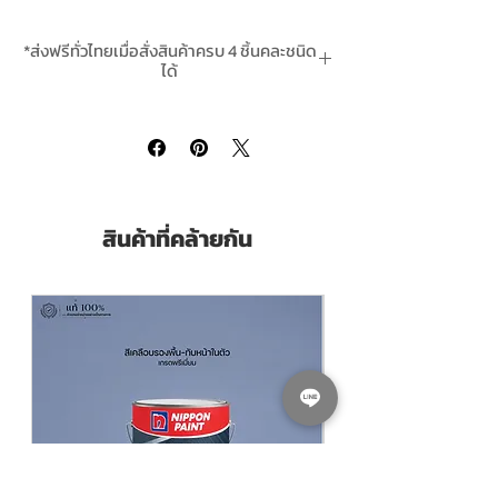
• ป้องกันยางไม้ได้ดีเยี่ยม
• ใช้งานง่ายไม่ว่าจะกลิ้ง ทา หรือ พ่น
*ส่งฟรีทั่วไทยเมื่อสั่งสินค้าครบ 4 ชิ้นคละชนิด
• ปราศจากโลหะหนักอันตราย เช่น ตะกั่วและ
ได้
ปรอท
**สินค้ามีในสต๊อกพร้อมจัดส่ง
ชนิดของฟิล์มสีสีเงินบรอนซ์ กึ่งเงา-กึ่งด้าน
ขนาดบรรจุ Pack Size
1 GL 3.785 ลิตร Litrs
สินค้าที่คล้ายกัน