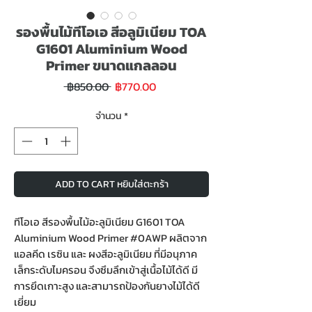
รองพื้นไม้ทีโอเอ สีอลูมิเนียม TOA
G1601 Aluminium Wood
Primer ขนาดแกลลอน
ราคา
ราคา
 ฿850.00 
฿770.00
ขาย
ปกติ
ลด
จำนวน
*
ADD TO CART หยิบใส่ตะกร้า
ทีโอเอ สีรองพื้นไม้อะลูมิเนียม G1601 TOA
Aluminium Wood Primer #0AWP ผลิตจาก
แอลคีด เรซิน และ ผงสีอะลูมิเนียม ที่มีอนุภาค
เล็กระดับไมครอน จึงซึมลึกเข้าสู่เนื้อไม้ได้ดี มี
การยึดเกาะสูง และสามารถป้องกันยางไม้ได้ดี
เยี่ยม