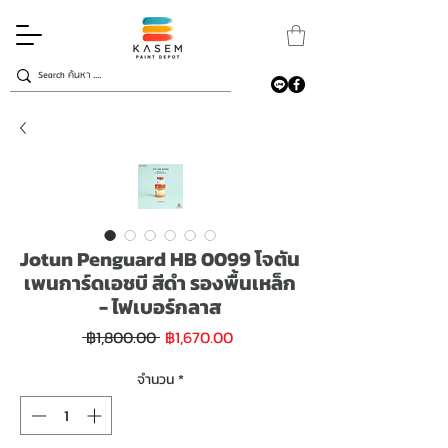
Jotun Penguard HB 0099 โจตัน
เพนการ์ดเอชบี สีดำ รองพื้นเหล็ก
- ไฟเบอร์กลาส
ราคา
ราคา
 ฿1,800.00 
฿1,670.00
ขาย
ปกติ
ลด
จำนวน
*