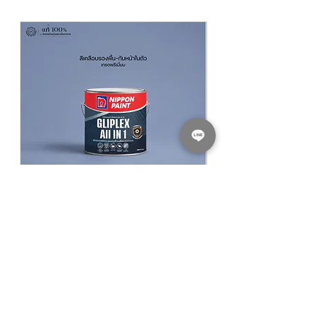
​​​​​​​NIPPON PAINT GLIPLEX All In 1 สีนิปปอน
NIPPON PAINT Junior 
เพนต์ กลิปเลกซ์ ออลอินวัน
รองพื้นปูนใหม่นิปปอน จูเ
฿940.00
ราคาปกติ
ราคาขายลด
ราคาเริ่มต้นที่
฿780.00