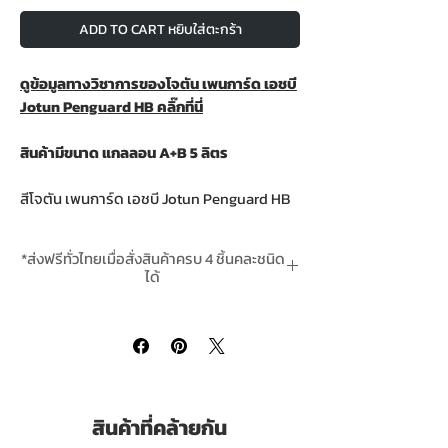
ADD TO CART หยิบใส่ตะกร้า
ดูข้อมูลทางวิชาการของโจตัน เพนการ์ด เอชบี
Jotun Penguard HB คลิ๊กที่นี่
สินค้ามีขนาด แกลลอน A+B 5 ลิตร
สีโจตัน เพนการ์ด เอชบี Jotun Penguard HB
เป็นสีอีพ็อกซี่ชนิดกึ่งเงากึ่งด้าน จากโจตัน
สำหรับงานเหล็กให้มีความหนาเป็นพิเศษ
*ส่งฟรีทั่วไทยเมื่อสั่งสินค้าครบ 4 ชิ้นคละชนิด
สามารถใช้ภายในถังเก็บน้ำได้ โจตัน เพนการ์ด
ได้
เอชบี Jotun Penguard HBใช้ทาเป็นรองพื้นบน
**สินค้ามีในสต๊อกพร้อมจัดส่ง
ไฟเบอร์กลาสก่อนทาสีอีพ๊อกซี่ หรือ โพลียูริเท
นทับหน้าได้ และ สีโจตัน เพนการ์ด เอชบี
JotunPenguard HB สามารถใช้เป็นสีชั้นกลาง
เพื่อเสริมความหนาของฟิล์มสี (ระหว่างรองพื้น
กับสีทับหน้า) เพื่อการปกป้องสูงสุดได้
สินค้าที่คล้ายกัน