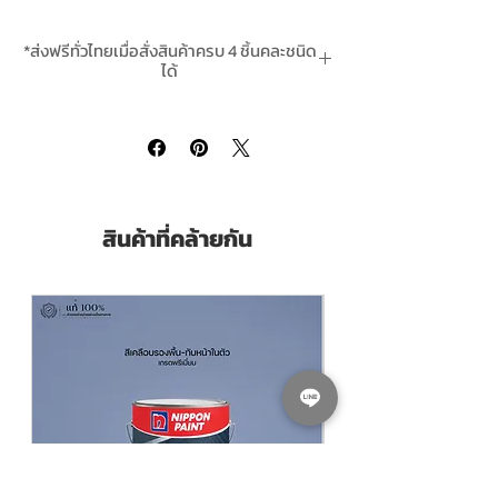
เพื่อปกป้องเหล็กจากสภาวะแวดล้อมและสนิม
ให้ฟิล์มสีด้าน สีรองพื้นอีพ๊อกซี่ โจตันเพนการ์ด
*ส่งฟรีทั่วไทยเมื่อสั่งสินค้าครบ 4 ชิ้นคละชนิด
ไพรเมอร์ Jotun Penguard Primer RED
ได้
สามารถทาทับได้ด้วยสีอีพ็อกซี่และโพลียูริเทนทุ
**สินค้ามีในสต๊อกพร้อมจัดส่ง
กชนิด
Jotun Penguard Primer RED
is a high
build, two-pack epoxy coating based on
epoxy resin with high molecular weight.
สินค้าที่คล้ายกัน
Recommend for using as a primer in a
coating system for corrosion protection of
steel, Galvanized Steel, Stainless Steel or
Aluminium. Epoxy topcoat, such as
Penguard Enamel, Hartopd Ax, Hartop XP
and Jotafix PU Topcoat can be applied on
top respectively.
Pack Size ขนาดบรรจุ
5 ลิตร Litres
Thinning With ผสมด้วยทินเนอร์
ทินเนอร์โจ
ตันทินเนอร์เบอร์ 17 ผสมสีอีพ๊อกซี่ Jotun