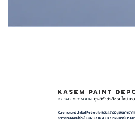
LINE ID: @KASEMPA
KASEM PAINT DEP
ศูนย์ค้าส่งสีออนไลน์ เกษ
BY KASEMPONGRAT
Kasempongrat Limited Partnership เลขประจำตัวผู้เสียภาษี
อาคารเกษมพงษ์รัตน์ 923/102 ฒ ม ย ร ล ถนนเอกชัย ต.มหา