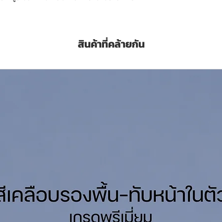
ทก การขัดสี ทนทานต่อความชื้น น้ำ และสารเคมี
ารปกป้องโครงสร้างในอุตสาหกรรมเคมี งาน
สินค้าที่คล้ายกัน
ลิตร
่วโมง