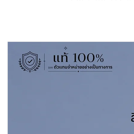
ยึดเกาะที่ดีเยี่ยม ทนทานต่อการกระแ
ที่รุนแรงได้ดีเยี่ยม เหมาะสำหรับก
ชายฝั่งทะเล ท่อส่งน้ำมัน
เฉดสี: สีน้ำตาลแดง
ขนาดบรรจุ 1 แกลลอน A+B = 3.785 
พื้นที่ครอบคลุม 40 m2/แกลลอน
ระยะเวลาการรอให้แห้ง 2 ชั่วโมง – 4 ชั