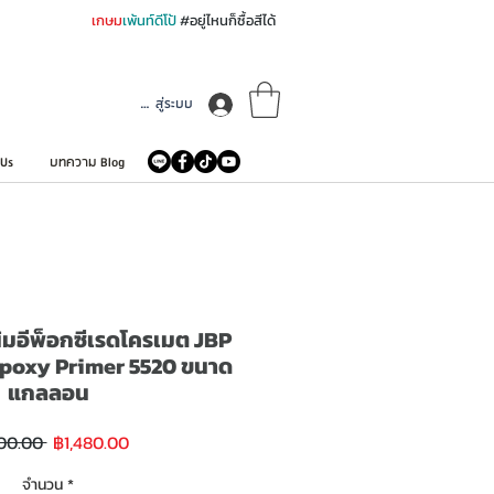
เกษม
เพ้นท์ดีโป้
#อยู่ไหนก็ซื้อสีได้
เข้าสู่ระบบ
 Us
บทความ Blog
นิมอีพ็อกซีเรดโครเมต JBP
poxy Primer 5520 ขนาด
แกลลอน
ราคา
ราคา
500.00 
฿1,480.00
ขาย
ปกติ
ลด
จำนวน
*