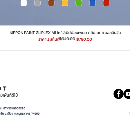
​​​​​​​NIPPON PAINT GLIPLEX All In 1 สีนิปปอนเพนต์ กลิปเลกซ์ ออลอินวัน
฿940.00
ราคาปกติ
ราคาขายลด
ราคาเริ่มต้นที่
฿780.00
INT
081 5569977
OT
มเพ้นท์ดีโป้
อาการ: 0743549000280
ชัย อ.เมือง จ.สมุทรสาคร 74000