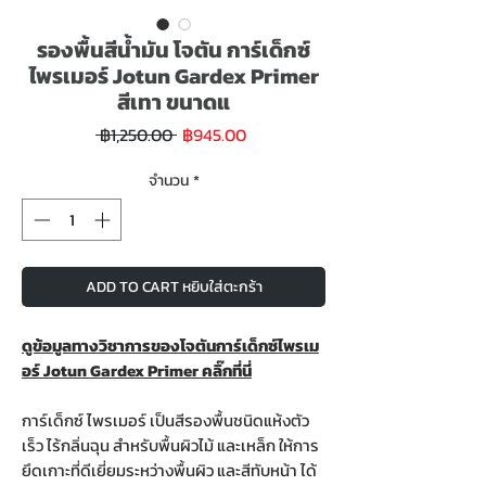
รองพื้นสีน้ำมัน โจตัน การ์เด็กซ์
ไพรเมอร์ Jotun Gardex Primer
สีเทา ขนาดแ
ราคา
ราคา
 ฿1,250.00 
฿945.00
ขาย
ปกติ
ลด
จำนวน
*
ADD TO CART หยิบใส่ตะกร้า
ดูข้อมูลทางวิชาการของโจตันการ์เด็กซ์ไพรเม
อร์ Jotun Gardex Primer คลิ๊กที่นี่
การ์เด็กซ์ ไพรเมอร์ เป็นสีรองพื้นชนิดแห้งตัว
เร็ว ไร้กลิ่นฉุน สำหรับพื้นผิวไม้ และเหล็ก ให้การ
ยึดเกาะที่ดีเยี่ยมระหว่างพื้นผิว และสีทับหน้า ได้