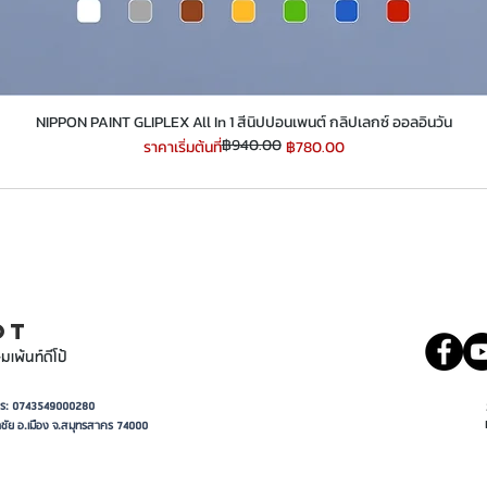
​​​​​​​NIPPON PAINT GLIPLEX All In 1 สีนิปปอนเพนต์ กลิปเลกซ์ ออลอินวัน
฿940.00
ราคาปกติ
ราคาขายลด
ราคาเริ่มต้นที่
฿780.00
INT
081 5569977
OT
มเพ้นท์ดีโป้
อาการ: 0743549000280
ชัย อ.เมือง จ.สมุทรสาคร 74000