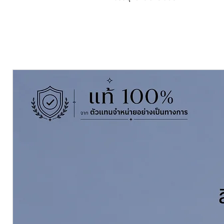
ผสมทินเนอร์
ชูโกกุ Chugoku Thinner C
ข้อมูลทางเทคนิค ชนิด : สีรองพื้นชนิดอ
การใช้งาน : ใช้เป้นสีรองพื้นกันสนิมข
สี : น้ําตาลแดง