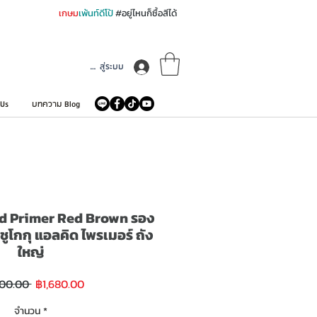
เกษม
เพ้นท์ดีโป้
#อยู่ไหนก็ซื้อสีได้
เข้าสู่ระบบ
 Us
บทความ Blog
d Primer Red Brown รอง
ชูโกกุ แอลคิด ไพรเมอร์ ถัง
ใหญ่
ราคา
ราคา
400.00 
฿1,680.00
ขาย
ปกติ
ลด
จำนวน
*