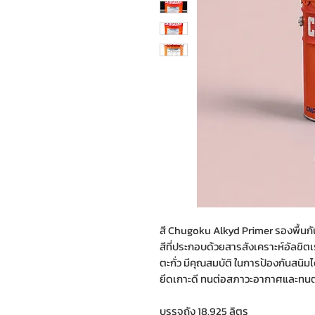
สี Chugoku Alkyd Primer รองพื้นกัน
สีที่ประกอบด้วยสารสังเคราะห์อัลขิต
ตะกั่ว มีคุณสมบัติ ในการป้องกันสนิมไ
ยึดเกาะดี ทนต่อสภาวะอากาศและทนต่
บรรจุถัง 18.925 ลิตร