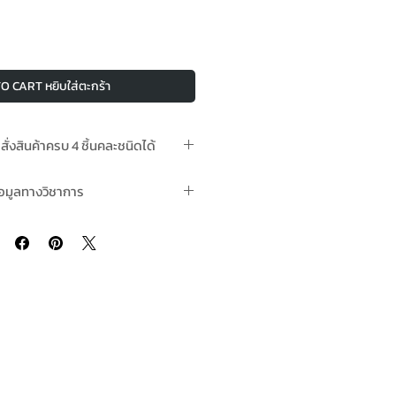
O CART หยิบใส่ตะกร้า
อสั่งสินค้าครบ 4 ชิ้นคละชนิดได้
ามีในสต๊อกพร้อมจัดส่ง
้อมูลทางวิชาการ
 Primer สีชูโกกุอัลขิต ไพรเมอร์