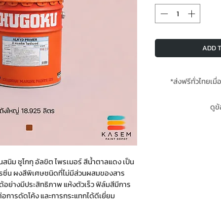
ADD T
*ส่งฟรีทั่วไทยเมื่
**สินค้
ดูข
สี Chugoku Alkyd
สนิม ชูโกกุ อัลขิต ไพรเมอร์ สีน้ำตาลแดง เป็น
เรซิ่น ผงสีพิเศษชนิดที่ไม่มีส่วนผสมของสาร
ด้อย่างมีประสิทธิภาพ แห้งตัวเร็ว ฟิล์มสีมีการ
อการดัดโค้ง และการกระแทกได้ดีเยี่ยม