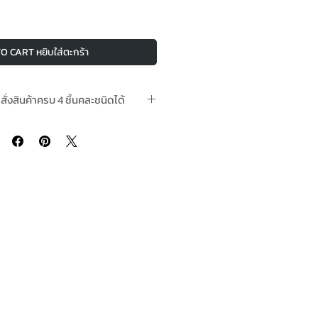
O CART หยิบใส่ตะกร้า
อสั่งสินค้าครบ 4 ชิ้นคละชนิดได้
ามีในสต๊อกพร้อมจัดส่ง