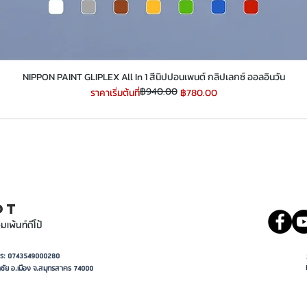
​​​​​​​NIPPON PAINT GLIPLEX All In 1 สีนิปปอนเพนต์ กลิปเลกซ์ ออลอินวัน
฿940.00
ราคาปกติ
ราคาขายลด
ราคาเริ่มต้นที่
฿780.00
INT
081 5569977
OT
มเพ้นท์ดีโป้
อาการ: 0743549000280
ชัย อ.เมือง จ.สมุทรสาคร 74000