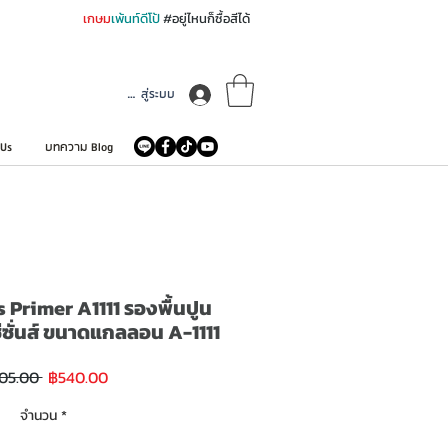
เกษม
เพ้นท์ดีโป้
#อยู่ไหนก็ซื้อสีได้
เข้าสู่ระบบ
 Us
บทความ Blog
Primer A1111 รองพื้นปูน
์ซีซั่นส์ ขนาดแกลลอน A-1111
ราคา
ราคา
05.00 
฿540.00
ขาย
ปกติ
ลด
จำนวน
*