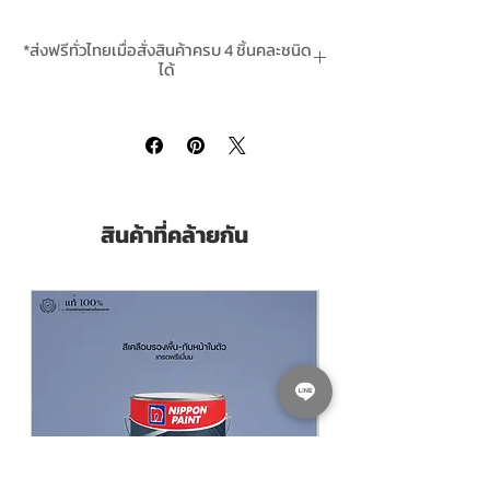
CHUGOKU GALVANITE No.200 PRIMER
is
a primer for galvanized steel surface based
*ส่งฟรีทั่วไทยเมื่อสั่งสินค้าครบ 4 ชิ้นคละชนิด
on a combination of epoxy resin and
ได้
polyamide resin pigmented with special
*สินค้ามีในสต๊อกพร้อมจัดส่ง
rust-preventing pigment. It has the
following advantages; 1. Excellent
adhesion to galvanized surface 2.
Excellent water resistance 3. Quick dry 4.
Excellent compatibility with various type
สินค้าที่คล้ายกัน
of subsequent coats
Pack size ขนาดบรรจุ:
A+B = แกลลอน 3.785
ลิตร Litres
ผสมทินเนอร์ Thining With:
ชุโกกุ Chugoku
Thinner CMP31 สั่งซื้อคลิ๊กที่นี่
Coverage ทาได้พิ้นที่
25-45 ตร.ม./ชุด/เที่ยว
(Sq.M./Set/Coat)
Dry Film Thickness ที่ความหนา
30-50
Microns