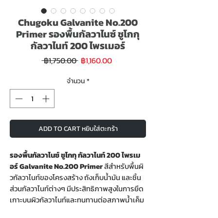
Chugoku Galvanite No.200
Primer รองพื้นกัลวาไนซ์ ชูโกกุ
กัลวาไนท์ 200 ไพรเมอร์
ราคา
ราคา
 ฿1,750.00 
฿1,160.00
ขาย
ปกติ
ลด
จำนวน
*
ADD TO CART หยิบใส่ตะกร้า
รองพื้นกัลวาไนซ์ ชูโกกุ กัลวาไนท์ 200 ไพรเม
อร์ Galvanite No.200 Primer
สีสําหรับพื้นผิ
วกัลวาไนท์ของโครงสร้าง ถังเก็บนํ้ามัน และชิ้น
ส่วนกัลวาไนท์ต่างๆ มีประสิทธิภาพสูงในการยึด
เกาะบนผิวกัลวาไนท์และทนทานต่อสภาพนํ้าเค็ม