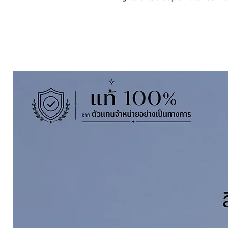
products are fast dry, smooth fee
Varnish Matt Interior T-9000 is s
as wooden wall, wooden door, woo
Pack Size ขนาดบรรจุ
3.785 ลิตร Li
Thinning With ผสมด้วยทินเนอร์
T
Coverage ทาได้พื้นที่
40-45 ตร.ม./ชุ
ดูข้อมูลทางวิชาการของ TOA Matt Va
ภายใน T9000 See Technical Data