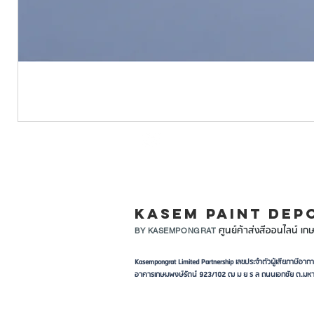
LINE ID: @KASEMPA
KASEM PAINT DEP
ศูนย์ค้าส่งสีออนไลน์ เกษ
BY KASEMPONGRAT
Kasempongrat Limited Partnership เลขประจำตัวผู้เสียภาษี
อาคารเกษมพงษ์รัตน์ 923/102 ฒ ม ย ร ล ถนนเอกชัย ต.มหา