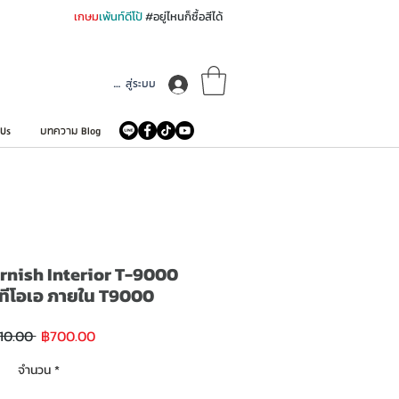
เกษม
เพ้นท์ดีโป้
#อยู่ไหนก็ซื้อสีได้
เข้าสู่ระบบ
 Us
บทความ Blog
rnish Interior T-9000
 ทีโอเอ ภายใน T9000
ราคา
ราคา
10.00 
฿700.00
ขาย
ปกติ
ลด
จำนวน
*