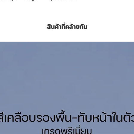
ling matt and excellent waterproof. TOA
uitable for interior wooden structure such
den furniture and etc.
สินค้าที่คล้ายกัน
tres
OA Thinner No.21 ทินเนอร์ทีโอเอ เบอร์ 21
ด/เที่ยว (Sq.M./Set/Coat)
rnish Interior T-9000 วานิชด้าน ทีโอเอ
 Sheet