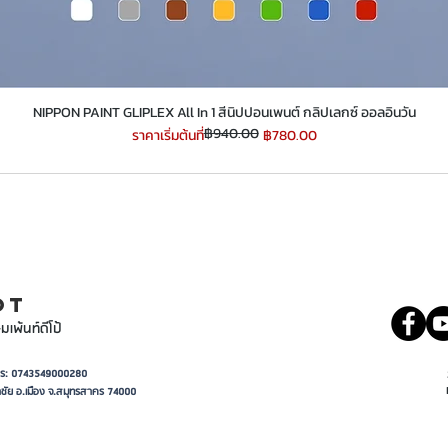
​​​​​​​NIPPON PAINT GLIPLEX All In 1 สีนิปปอนเพนต์ กลิปเลกซ์ ออลอินวัน
฿940.00
ราคาปกติ
ราคาขายลด
ราคาเริ่มต้นที่
฿780.00
INT
081 5569977
OT
มเพ้นท์ดีโป้
อาการ: 0743549000280
ชัย อ.เมือง จ.สมุทรสาคร 74000