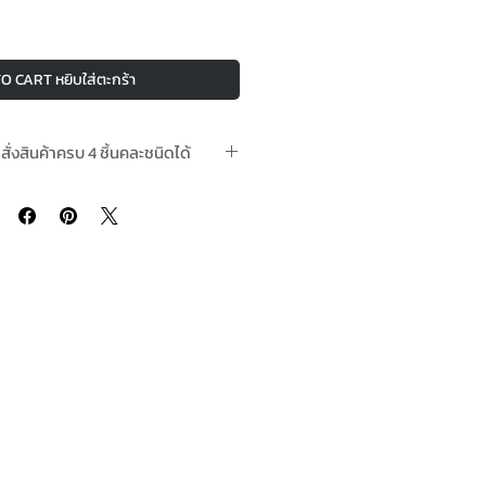
O CART หยิบใส่ตะกร้า
อสั่งสินค้าครบ 4 ชิ้นคละชนิดได้
สต๊อกพร้อมจัดส่ง In-Stock