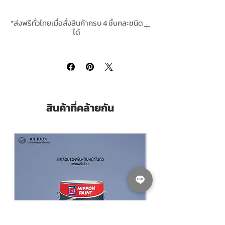
ใช้ผสม For Mixing:
- สีทนความร้อนทีโอเอ ซิลการ์ด ทุกรุ่น All TOA
*ส่งฟรีทั่วไทยเมื่อสั่งสินค้าครบ 4 ชิ้นคละชนิด
Silguard Series (400 and 700)
ได้
**สินค้ามีในสต๊อกพร้อมจัดส่ง
สินค้าที่คล้ายกัน