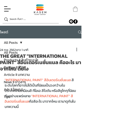
โพสต์
All Posts
24 ก.ย. 2562
ยาว 1 นาที
All Posts
THE GREAT "INTERNATIONAL
Products II สินค้าแนะนำ
PAINT" สีอินเตอร์เนชั่นแนล คืออะไร มา
Review II รีวิว
จากไหน ดียัไง
Article II บทความ
"INTERNATIONAL PAINT" สีอินเตอร์เนชั่นแนล
 สี
News II ข่าวสาร
ระดับโลกที่อาจไม่ได้เป็นที่นิยมเป็นวงกว้างใน
Ads II โฆษณา
ประเทศไทยเหมือนสี ทีโอเอ สีโจตัน หรือสีชูโกกุที่นิยม
กันอย่างแพร่หลาย 
"INTERNATIONAL PAINT" สี
Tips
อินเตอร์เนชั่นแนล
คือสีอะไร มาจากไหน เรามาดูกันใน
บทความนี้