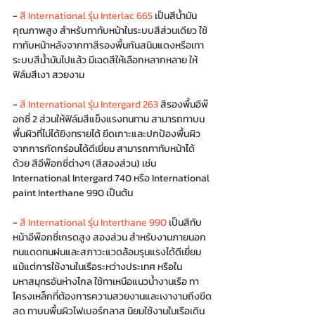
- 
สี International รุ่น Interlac 665
 เป็นสีน้ำมัน
คุณภาพสูง สำหรับทาทับหน้าในระบบสีส่วนเดียว ใช้
ทาทับหน้าหลังจากทาสีรองพื้นกันสนิมแดงหรือเทา 
ระบบสีน้ำมันไปแล้ว มีเฉดสีให้เลือกหลากหลาย ให้
ฟิล์มสีเงา สวยงาม
- 
สี International รุ่น Intergard 263
 สีรองพื้นอีพ๊
อกซี่ 2 ส่วนให้ฟิล์มสีแข็งแรงทนทาน สามารถทาบน
พื้นผิวที่ไม่ได้ยิงทรายได้ ยึดเกาะและปกป้องพื้นผิว
จากการกัดกร่อนได้ดีเยี่ยม สามารถทาทับหน้าได้
ด้วย สีอีพ๊อกซี่ต่างๆ (สีสองส่วน) เช่น 
International Intergard 740 หรือ International 
paint Interthane 990 เป็นต้น
- 
สี International รุ่น Interthane 990
 เป็นสีทับ
หน้าอีพ๊อกซี่เกรดสูง สองส่วน สำหรับงานภายนอก 
ทนแดดทนฝนและสภาวะแวดล้อมรุนแรงได้ดีเยี่ยม 
แม้แต่การใช้งานในเรือระหว่างประเทศ หรือใน
มหาสมุทรอันห่างไกล ใช้ทาเหนือแนวน้ำงานเรือ ทา
โครงเหล็กที่ต้องการความสวยงานและเงางามถึงขีด
สุด ทาบนพื้นผิวไฟเบอร์กลาส นิยมใช้งานในเรือเดิน