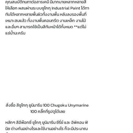
คุณสมบัติทนทาต่อสารเคมี มีมากมายหลากหลายสี
ให้เลือก ผสมผ่านระบบชูโกกุ Industrial Paint ได้ทา
ทับได้หลากหลายพื้นผิวทั้งงานพื้น หลังลงรองพื้นที่
เหมาะสมแล้ว ทั้งงานพื้นคอนกรีต งานเหล็ก งานไม้ 
และอื่นๆ สามารถใช้เป็นสีทับหน้าได้ทั้งหมด **แต่ไม่
แช่น้ำนะครับ
สั่งซื้อ สีชูโกกุ ยูนิมารีน 100 Chugoku Unymarine 
100 คลิ๊กที่รูปดูได้เลย
หลักๆ สีอีพ๊อกซี่ ชูโกกุ ยูนิมารีน ซีรี่ย์ และ อิพิคอน ฟิ
นิช ต่างกันอย่างไรและใช้งานอย่างไร ก็จะมีประมาณ