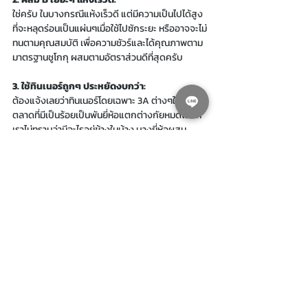
ใช่ครับ ในบางกรณีแห้งเร็วดี แต่มีความเป็นไปได้สูง
ที่จะหลุดร่อนเป็นแผ่นๆเมื่อใช้ไปซักระยะ หรืออาจจะไม่
ทนตามคุณสมบัติ เพื่อความชัวร์และได้คุณภาพตาม
มาตรฐานชูโกกุ ผสมตามอัตราส่วนดีที่สุดครับ
3. ใช้ทินเนอร์ถูกๆ ประหยัดงบกว่า:
ต้องแจ้งเลยว่าทินเนอร์โดยเฉพาะ 3A ต่างๆในท้อง
ตลาดที่มีเป็นร้อยเป็นพันยี่ห้อแตกต่างกัยหมดโดยที่
เราไม่ทราบว่ามีอะไรอยู่ข้างในบ้าง บางยี่ห้อผสม
แอลกอฮอล์น้อยๆมากๆ ก็ผสมได้นะครับ แต่หากทาง
โรงงาน 3A นั้นๆผสมแอลกอฮอล์เข้ามาในปริมาณ
สูง แน่นอนครับ ทินเนอร์ถูกเชียวหละ แต่ถ้าเอาไป
ผสมสีอีพ๊อกซี่เหล่านี้
 มีแนวโน้มสูงมากที่สีจะเกาะ
ตัวกันเป็นวุ้นและใช้ทาไม่ได้ เสียทั้งหมดครับ
ข้อแนะนำคือ จะใช้สียี่ห้อไหนใช้ทินเนอร์ของเค้าดี
ที่สุดครับ ไม่งั้นต้องรับความเสี่ยงเอง 
บางทีไม่คุ้ม
กับค่าสีที่ต้องซื้อใหม่เลยครับ สำหรับ
สีอีพ๊อกซี่ ชูโก
กุ ยูนิมารีน ซีรี่ย์ และ อิพิคอน ฟินิช Chugoku Uny 
Marine และ Epicon Finish 
ทินเนอร์อย่างเป็น
ทางการคือดังนี้
สีชูโกกุ อิพิคอน ฟินิช Chugoku Epicon 