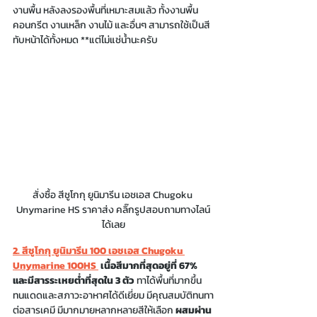
งานพื้น หลังลงรองพื้นที่เหมาะสมแล้ว ทั้งงานพื้น
คอนกรีต งานเหล็ก งานไม้ และอื่นๆ สามารถใช้เป็นสี
ทับหน้าได้ทั้งหมด **แต่ไม่แช่น้ำนะครับ
สั่งซื้อ สีชูโกกุ ยูนิมารีน เอชเอส Chugoku 
Unymarine HS ราคาส่ง คลิ๊กรูปสอบถามทางไลน์
ได้เลย
2. สีชูโกกุ ยูนิมารีน 100 เอชเอส Chugoku 
Unymarine 100HS 
 เนื้อสีมากที่สุดอยู่ที่ 67% 
และมีสารระเหยต่ำที่สุดใน 3 ตัว 
ทาได้พื้นที่มากขึ้น 
ทนแดดและสภาวะอาหาศได้ดีเยี่ยม มีคุณสมบัติทนทา
ต่อสารเคมี มีมากมายหลากหลายสีให้เลือก 
ผสมผ่าน