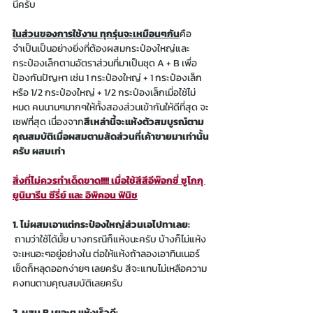
นี้ครับ
ในส่วนของการใช้งาน ทุกรุ่นจะเหมือนๆกัน
คือ 
จำเป็นเป็นอย่างยิ่งที่ต้องผสมกระป๋องใหญ่และ
กระป๋องเล็กตามอัตราส่วนที่มาเป็นชุด A + B เพื่อ
ป้องกันปัญหา เช่น 1 กระป๋องใหญ่ + 1 กระป๋องเล็ก 
หรือ 1/2 กระป๋องใหญ่ + 1/2 กระป๋องเล็กเมื่อใช้ไม่
หมด คนนานๆมากๆให้ทั้งสองส่วนเข้ากันให้ดีที่สุด จะ
เซฟที่สุด เนื่องจาก
สีเหล่านี้จะแห้งตัวสมบูรณ์ตาม
คุณสมบัติเมื่อผสมตามสัดส่วนที่เค้าขายมาเท่านั้น
ครับ ผสมเท่า
สิ่งที่ไม่ควรทำเด็ดขาด!!!! เมื่อใช้สีสีอีพ๊อกซี่ ชูโกกุ 
ยูนิมารีน ซีรี่ย์ และ อิพิคอน ฟินิช
1. ไม่ผสมเอาแต่กระป๋องใหญ่ส่วนเอไปทาเลย:
 ถามว่าใช้ได้มั้ย บางกรณีก็แห้งนะครับ บ้างก็ไม่แห้ง
จะเหนอะๆอยู่อย่างใน ต่อให้แห้งถ้าลองเอาทินเนอร์
เช็ดก็หลุดออกง่ายๆ เลยครับ สีจะแทบไม่เหลือความ
คงทนตามคุณสมบัติเลยครับ
2. ผสม B เยอะๆ แห้งเร็วดี: 