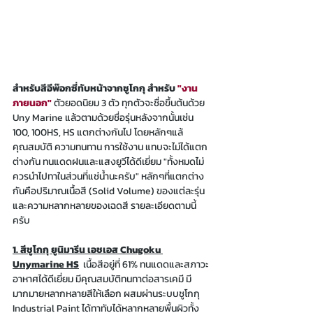
สำหรับสีอีพ๊อกซี่ทับหน้าจากชูโกกุ สำหรับ 
"งาน
ภายนอก" 
ตัวยอดนิยม 3 ตัว ทุกตัวจะชื่อขึ้นต้นด้วย 
Uny Marine แล้วตามด้วยชื่อรุ่นหลังจากนั้นเช่น 
100, 100HS, HS แตกต่างกันไป โดยหลักๆแล้
คุณสมบัติ ความทนทาน การใช้งาน แทบจะไม่ได้แตก
ต่างกัน ทนแดดฝนและแสงยูวีได้ดีเยี่ยม "ทั้งหมดไม่
ควรนำไปทาในส่วนที่แช่น้ำนะครับ" หลักๆที่แตกต่าง
กันคือปริมาณเนื้อสี (Solid Volume) ของแต่ละรุ่น
และความหลากหลายของเฉดสี รายละเอียดตามนี้
ครับ
1. สีชูโกกุ ยูนิมารีน เอชเอส Chugoku 
Unymarine HS
เนื้อสีอยู่ที่ 61% ทนแดดและสภาวะ
อาหาศได้ดีเยี่ยม มีคุณสมบัติทนทาต่อสารเคมี มี
มากมายหลากหลายสีให้เลือก ผสมผ่านระบบชูโกกุ 
Industrial Paint ได้ทาทับได้หลากหลายพื้นผิวทั้ง