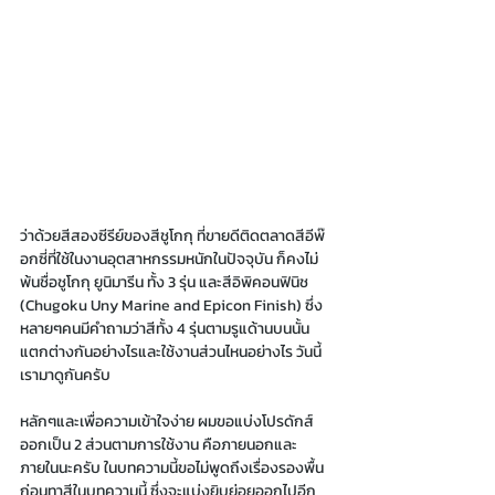
ว่าด้วยสีสองซีรีย์ของสีชูโกกุ ที่ขายดีติดตลาดสีอีพ๊
อกซี่ที่ใช้ในงานอุตสาหกรรมหนักในปัจจุบัน ก็คงไม่
พ้นชื่อชูโกกุ ยูนิมารีน ทั้ง 3 รุ่น และสีอิพิคอนฟินิช 
(Chugoku Uny Marine and Epicon Finish) ซึ่ง
หลายๆคนมีคำถามว่าสีทั้ง 4 รุ่นตามรูแด้านบนนั้น
แตกต่างกันอย่างไรและใช้งานส่วนไหนอย่างไร วันนี้
เรามาดูกันครับ
หลักๆและเพื่อความเข้าใจง่าย ผมขอแบ่งโปรดักส์
ออกเป็น 2 ส่วนตามการใช้งาน คือภายนอกและ
ภายในนะครับ ในบทความนี้ขอไม่พูดถึงเรื่องรองพื้น
ก่อนทาสีในบทความนี้ ซึ่งจะแบ่งยิบย่อยออกไปอีก