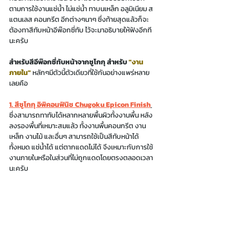
ตามการใช้งานแช่น้ำ ไม่แช่น้ำ ทาบนเหล็ก อลูมิเนียม ส
แตนเลส คอนกรีต อีกต่างๆนาๆ ซึ่งท้ายสุดแล้วก็จะ
ต้องทาสีทับหน้าอีพ๊อกซี่ทับ ไว้จะมาอธิบายให้ฟังอีกที
นะครับ 
สำหรับสีอีพ๊อกซี่ทับหน้าจากชูโกกุ สำหรับ
 "งาน
ภายใน" 
หลักๆมีตัวนี้ตัวเดียวที่ใช้กันอย่างแพร่หลาย
เลยคือ
1. สีชูโกกุ อิพิคอนฟินิช Chugoku Epicon Finish
ซึ่งสามารถทาทับได้หลากหลายพื้นผิวทั้งงานพื้น หลัง
ลงรองพื้นที่เหมาะสมแล้ว ทั้งงานพื้นคอนกรีต งาน
เหล็ก งานไม้ และอื่นๆ สามารถใช้เป็นสีทับหน้าได้
ทั้งหมด แช่น้ำได้ แต่ตากแดดไม่ได้ จึงเหมาะกับการใช้
งานภายในหรือในส่วนที่ไม่ถูกแดดโดยตรงตลอดเวลา
นะครับ 