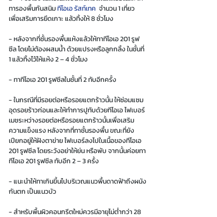
ทารองพื้นกันสนิม 
ทีโอเอ รัสท์เทค
  จำนวน 1 เที่ยว 
เพื่อเสริมการยึดเกาะ แล้วทิ้งให้ 8 ชั่วโมง 
- หลังจากที่ชั้นรองพื้นแห้งแล้วให้ทาทีโอเอ 201 รูฟ
ซีล โดยไม่ต้องผสมน้ำ ด้วยแปรงหรือลูกกลิ้ง ในชั้นที่ 
1 แล้วทิ้งไว้ให้แห้ง 2 – 4 ชั่วโมง 
- ทาทีโอเอ 201 รูฟซีลในชั้นที่ 2 ทับอีกครั้ง 
- ในกรณีที่มีรอยต่อหรือรอยแตกร้าวนั้น ให้ซ่อมแซม
อุดรอยร้าวก่อนและให้ทำการปูทับด้วยทีโอเอ ไฟเบอร์
เมชระหว่างรอยต่อหรือรอยแตกร้าวนั้นเพื่อเสริม
ความแข็งแรง หลังจากที่ทาชั้นรองพื้น ขณะที่ยัง
เปียกอยู่ให้ฝังตาข่าย ไฟเบอร์ลงไปในเนื้อของทีโอเอ 
201 รูฟซีล โดยระวังอย่าให้ย่น หรือพับ จากนั้นค่อยทา
ทีโอเอ 201 รูฟซีล ทับอีก 2 – 3 ครั้ง 
- แนะนำให้ทาเกินขึ้นไปบริเวณแนวพื้นดาดฟ้าถึงผนัง
กันตก เป็นแนวบัว 
- สำหรับพื้นผิวคอนกรีตใหม่ควรมีอายุไม่ต่ำกว่า 28 