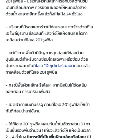
201 รูฟซีล - บริเวณผิวที่มีสีเก่าหรือที่มีวัสดุกันซึม
เดิมที่เสื่อมสภาพ ควรขัดแซะออกให้หมดแล้วล้าง
ด้วยน้ำ สะอาดอีกครั้งแล้วทิ้งให้แห้ง 24 ชั่วโมง 
- บริเวณที่มีรอยแตกร้าวให้ซ่อมรอยแตกร้าวด้วยทีโอ
เอ โพลียูริเทน ซีลแลนท์ แล้วทิ้งให้แห้งสนิท แล้วทา
เคลือบด้วยทีโอเอ 201 รูฟซีล 
- แต่ถ้าหากพื้นผิวมีปัญหาหลุดล่อนให้ซ่อมด้วย
ปูนซีเมนต์สำหรับฉาบซ่อมโดยเฉพาะหรือซ่อม ด้วย
ปูนทรายผสมกับ
ทีโอเอ 112 ซุปเปอร์บอนด์
ก่อน แล้ว
ทาเคลือบด้วยทีโอเอ 201 รูฟซีล 
- กรณีพื้นผิวเหล็กหรือโลหะ หากมีสนิมให้ขัดสนิม
ออกก่อน การเตรียมพื้นผิว 
- เปิดฝาภาชนะที่บรรจุ กวนทีโอเอ 201 รูฟซีล ให้เข้า
กันดีก่อนนำมาใช้งาน 
- ใช้ทีโอเอ 201 รูฟซีล ผสมกับน้ำในอัตราส่วน 3:1 ทา
เป็นชั้นรองพื้นจำนวน 1 เที่ยวแล้วทิ้งให้ แห้งเป็นเวลา 
2 – 4 ชั่วโมง 
ในกรณีที่เป็นพื้นผิวเหล็กหรือโลหะ
 ให้