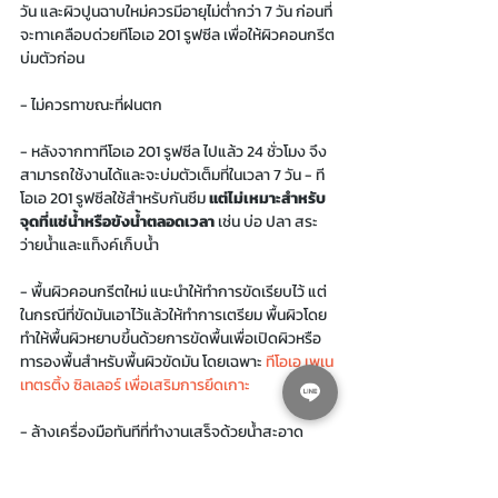
วัน และผิวปูนฉาบใหม่ควรมีอายุไม่ต่ำกว่า 7 วัน ก่อนที่
จะทาเคลือบด่วยทีโอเอ 201 รูฟซีล เพื่อให้ผิวคอนกรีต
บ่มตัวก่อน 
- ไม่ควรทาขณะที่ฝนตก 
- หลังจากทาทีโอเอ 201 รูฟซีล ไปแล้ว 24 ชั่วโมง จึง
สามารถใช้งานได้และจะบ่มตัวเต็มที่ในเวลา 7 วัน - ที
โอเอ 201 รูฟซีลใช้สำหรับกันซึม 
แต่ไม่เหมาะสำหรับ
จุดที่แช่น้ำหรือขังน้ำตลอดเวลา
 เช่น บ่อ ปลา สระ
ว่ายน้ำและแท็งค์เก็บน้ำ 
- พื้นผิวคอนกรีตใหม่ แนะนำให้ทำการขัดเรียบไว้ แต่
ในกรณีที่ขัดมันเอาไว้แล้วให้ทำการเตรียม พื้นผิวโดย
ทำให้พื้นผิวหยาบขึ้นด้วยการขัดพื้นเพื่อเปิดผิวหรือ
ทารองพื้นสำหรับพื้นผิวขัดมัน โดยเฉพาะ 
ทีโอเอ เพเน
เทตรติ้ง ซิลเลอร์ เพื่อเสริมการยึดเกาะ 
- ล้างเครื่องมือทันทีที่ทำงานเสร็จด้วยน้ำสะอาด 