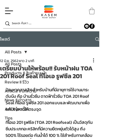
โพสต์
All Posts
12 มิ.ย. 2562
ยาว 2 นาที
All Posts
เตรียมบ้านให้พร้อม!! รับหน้าฝน TOA
Products II สินค้าแนะนำ
201 Roof Seal ทีโอเอ รูฟซีล 201
Review II รีวิว
ปัญหาคลาสสิคสำหรับบ้านที่มีอายุการใช้งานมาระ
Article II บทความ
ดับนึง คือ บ้านรั่วซึม ดาดฟ้ารั่วซึม TOA 201 Roof 
News II ข่าวสาร
Seal ทีโอเอ รูฟซีล 201 ออกแบบและพัฒนามาเพื่อ
Ads II โฆษณา
แก้ปัญหานี้ให้ตรงจุด 
Tips
ทีโอเอ 201 รูฟซีล (TOA 201 Roofseal) เป็นวัสดุกัน
ซึมประเภทอะคริลิกที่มีความยืดหยุ่นตัวได้สูง ถึง 
500% ไร้รอยต่อ กันน้ำได้ 100 % ใช้สำหรับทาเคลือบ