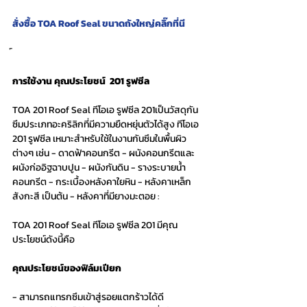
สั่งซื้อ TOA Roof Seal ขนาดถังใหญ่คลิ๊กที่นี 
การใช้งาน คุณประโยชน์  201 รูฟซีล 
TOA 201 Roof Seal ทีโอเอ รูฟซีล 201เป็นวัสดุกัน
ซึมประเภทอะคริลิกที่มีความยืดหยุ่นตัวได้สูง ทีโอเอ 
201 รูฟซีล เหมาะสำหรับใช้ในงานกันซึมในพื้นผิว
ต่างๆ เช่น - ดาดฟ้าคอนกรีต - ผนังคอนกรีตและ
ผนังก่ออิฐฉาบปูน - ผนังกันดิน - รางระบายน้ำ
คอนกรีต - กระเบื้องหลังคาใยหิน - หลังคาเหล็ก 
สังกะสี เป็นต้น - หลังคาที่มียางมะตอย : 
TOA 201 Roof Seal ทีโอเอ รูฟซีล 201 มีคุณ
ประโยชน์ดังนี้คือ 
คุณประโยชน์ของฟิล์มเปียก
- สามารถแทรกซึมเข้าสู่รอยแตกร้าวได้ดี 