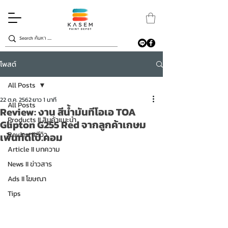
โพสต์
All Posts
22 ต.ค. 2562
ยาว 1 นาที
All Posts
Review: งาน สีน้ำมันทีโอเอ TOA
Products II สินค้าแนะนำ
Glipton G255 Red จากลูกค้าเกษม
Review II รีวิว
เพ้นท์ดีโป้.คอม
Article II บทความ
News II ข่าวสาร
Ads II โฆษณา
Tips