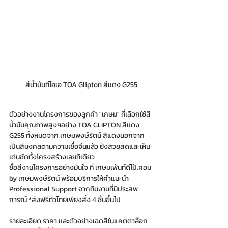
สีน้ำมันทีโอเอ TOA Glipton สีแดง G255
ตัวอย่างงานโครงการของลูกค้า "เกษม" ที่เลือกใช้สี
น้ำมันคุณภาพสูงๆอย่าง TOA GLIPTON สีแดง 
G255 ทั้งหมดจาก เกษมพงษ์รัตน์ สีแดงนอกจาก
เป็นสีมงคลตามความเชื่อจีนแล้ว ยังสวยสดและเห็น
เด่นชัดทั้งโครงสร้างเลยทีเดียว
ซื้อสีงานโครงการอย่างมั่นใจ ที่ เกษมเพ้นท์ดีโป้.คอม 
by เกษมพงษ์รัตน์ พร้อมบริการให้คำแนะนำ 
Professional Support จากทีมงานที่มีประสพ
การณ์ *ส่งฟรีทั่วไทยเพียงสั่ง 4 ชิ้นขึ้นไป
รายละเอียด ราคา และตัวอย่างเฉดสีในแคตตาล๊อก 