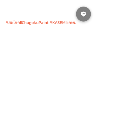
#สชโกกIIChugokuPaint
#KASEMIIเกษม
Products II สินค้าแนะนำ
Ads II โฆษณา
โพสต์ล่าสุด
ดูทั้งหมด