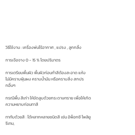
วิธีใช้งาน : เครื่องพ่นไร้อากาศ , แปรง , ลูกกลิ้ง
การเจือจาง 0 - 15 % โดยปริมาตร
การเตรียมพื้นผิว พื้นผิวก่อนทำสีต้องสะอาด แห้ง 
ไม่มีคราบฝุ่นผง คราบนํ้ามัน หรือคราบสิ่ง สกปร
กอื่นๆ
กรณีพื้น สีเก่า ให้ขัดลูบด้วยกระดาษทราย เพื่อให้เกิด
ความหยาบก่อนทาสี
ทาทับด้วยสี : ได้หลากหลายชนิดสี เช่น อิพ็อกซี โพลิยู
รีเทน, 