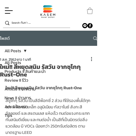
โพสต์
All Posts
1 ส.ค. 2562
ยาว 1 นาที
All Posts
ใหม่!! สีหยุดสนิม รัสวัน จากชุโกกุ
Products II สินค้าแนะนำ
Rust-One
Review II รีวิว
ใหม่!! สีหยุดสนิม รัสวัน จากชุโกกุ Rust-One
Article II บทความ
News II ข่าวสาร
สีชูโกกุ รัสวัน เป็นสีอีพ๊อกซี่ 2 ส่วน ทีใช้รองพื้นได้ทุก
Ads II โฆษณา
สภาพผิว เช่นเหล็ก อลูมิเนียม กัลวาไนซ์ สังกะสี 
อัลลอยด์ และสแตนเลส แห้งเร็ว ทนต่อแรงกระแทก 
Tips
กันสนิมดีเยี่ยม และทนต่อน้ำ เป็นสีที่เป็นมิตรต่อสิ่ง
แวดล้อม มี VOCs น้อยกว่า 250กรัมต่อลิตร ตาม
มาตรฐาน LEED