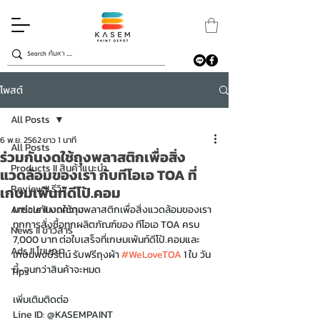
โพสต์
All Posts
6 พ.ย. 2562
ยาว 1 นาที
All Posts
ร่วมกันงดใช้ถุงพลาสติกเพื่อสิ่ง
Products II สินค้าแนะนำ
แวดล้อมของเรา กับทีโอเอ TOA ที่
Review II รีวิว
เกษมเพ้นท์ดีโป้.คอม
Article II บทความ
มาร่วมกันงดใช้ถุงพลาสติกเพื่อสิ่งแวดล้อมของเรา 
ทุกการสั่งซื้อทุกผลิตภัณฑ์ของ ทีโอเอ TOA ครบ 
News II ข่าวสาร
7,000 บาท ต่อใบเสร็จที่เกษมเพ้นท์ดีโป้.คอมและ
Ads II โฆษณา
เกษมพงษ์รัตน์ รับฟรีถุงผ้า 
#WeLoveTOA
 1 ใบ วัน
นี้-จนกว่าสินค้าจะหมด 
Tips
เพิ่มเติมติดต่อ
Line ID: @KASEMPAINT