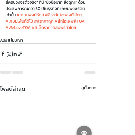
สีครบวงจรตัวจริง" ที่นี่ "ยิ่งซื้อมาก ยิ่งถูก!!" ด้วย
ประสพการณ์กว่า 50 ปีในธุรกิจที่ เกษมพงษ์รัตน์
เท่านั้น 
#เกษมพงษ์รัตน์
#สีระดับโลกส่งทั่วไทย
#เกษมเพ้นท์ดีโป้
#สีราคาถูก
#สีทีโอเอ
#สีTOA
#WeLoveTOA
#สีเด็ดราคาดีส่งฟรีทั่วไทย
Ads II โฆษณา
โพสต์ล่าสุด
ดูทั้งหมด